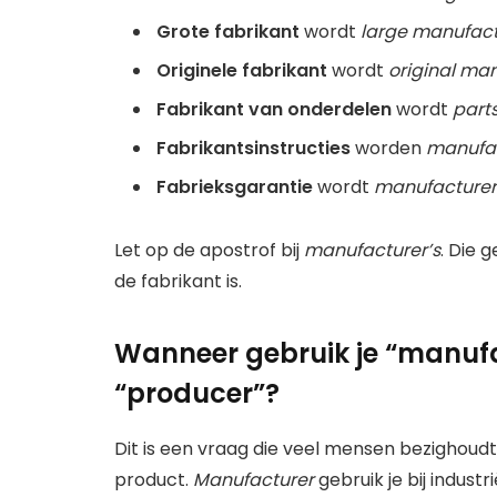
Grote fabrikant
wordt
large manufact
Originele fabrikant
wordt
original ma
Fabrikant van onderdelen
wordt
part
Fabrikantsinstructies
worden
manufac
Fabrieksgarantie
wordt
manufacturer
Let op de apostrof bij
manufacturer’s
. Die g
de fabrikant is.
Wanneer gebruik je “manuf
“producer”?
Dit is een vraag die veel mensen bezighoudt.
product.
Manufacturer
gebruik je bij industr