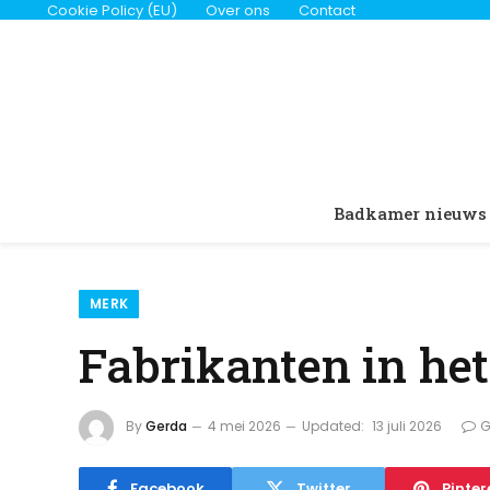
Cookie Policy (EU)
Over ons
Contact
Badkamer nieuws
MERK
Fabrikanten in het 
By
Gerda
4 mei 2026
Updated:
13 juli 2026
G
Facebook
Twitter
Pinter