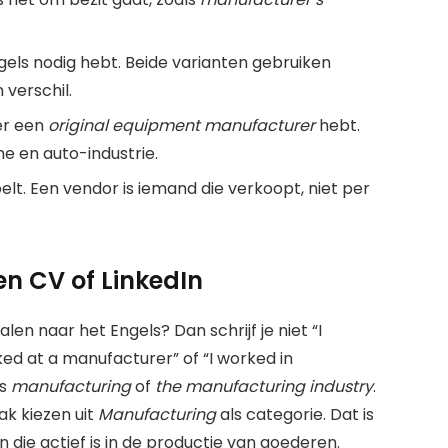
ngels nodig hebt. Beide varianten gebruiken
 verschil.
ver een
original equipment manufacturer
hebt.
he en auto-industrie.
elt. Een vendor is iemand die verkoopt, niet per
en CV of LinkedIn
talen naar het Engels? Dan schrijf je niet “I
ed at a manufacturer” of “I worked in
ls
manufacturing
of
the manufacturing industry
.
tak kiezen uit
Manufacturing
als categorie. Dat is
 die actief is in de productie van goederen.