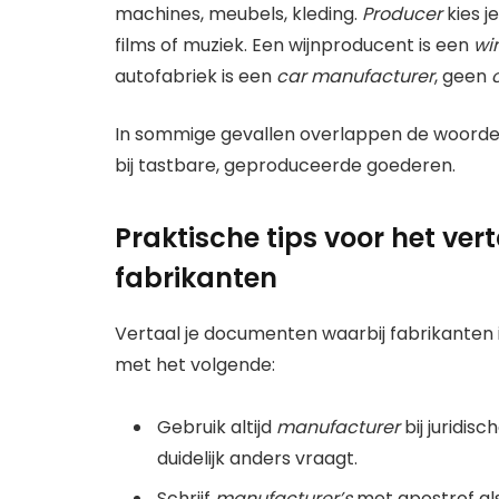
machines, meubels, kleding.
Producer
kies j
films of muziek. Een wijnproducent is een
wi
autofabriek is een
car manufacturer
, geen
In sommige gevallen overlappen de woorden. Bi
bij tastbare, geproduceerde goederen.
Praktische tips voor het ver
fabrikanten
Vertaal je documenten waarbij fabrikanten
met het volgende:
Gebruik altijd
manufacturer
bij juridis
duidelijk anders vraagt.
Schrijf
manufacturer’s
met apostrof als