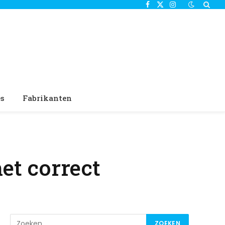
Facebook
X
Instagram
(Twitter)
es
Fabrikanten
het correct