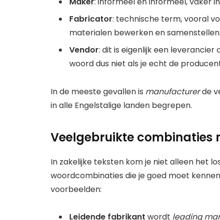
Maker
: informeel en informeel, vaker i
Fabricator
: technische term, vooral vo
materialen bewerken en samenstellen
Vendor
: dit is eigenlijk een leverancie
woord dus niet als je echt de producen
In de meeste gevallen is
manufacturer
de ve
in alle Engelstalige landen begrepen.
Veelgebruikte combinaties m
In zakelijke teksten kom je niet alleen het l
woordcombinaties die je goed moet kennen al
voorbeelden:
Leidende fabrikant
wordt
leading man