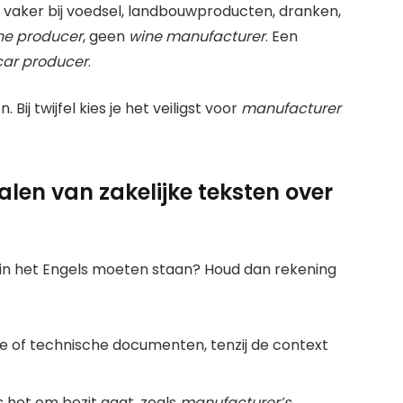
e vaker bij voedsel, landbouwproducten, dranken,
ne producer
, geen
wine manufacturer
. Een
car producer
.
j twijfel kies je het veiligst voor
manufacturer
talen van zakelijke teksten over
 in het Engels moeten staan? Houd dan rekening
che of technische documenten, tenzij de context
 het om bezit gaat, zoals
manufacturer’s