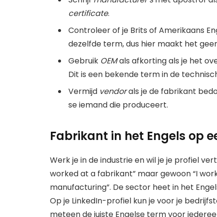
certificate
.
Controleer of je Brits of Amerikaans E
dezelfde term, dus hier maakt het geen
Gebruik
OEM
als afkorting als je het o
Dit is een bekende term in de technisc
Vermijd
vendor
als je de fabrikant bedo
se iemand die produceert.
Fabrikant in het Engels op e
Werk je in de industrie en wil je je profiel ver
worked at a fabrikant” maar gewoon “I work
manufacturing”. De sector heet in het Enge
Op je LinkedIn-profiel kun je voor je bedrijfs
meteen de juiste Engelse term voor iedereen