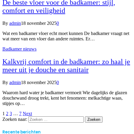
De beste vloer voor de badkamer: stijl,
comfort en veiligheid
By
admin
18 november 2025
0
Wat een badkamer vloer echt moet kunnen De badkamer vraagt net
wat meer van een vloer dan andere ruimtes. Er…
Badkamer nieuws
Kalkvrij comfort in de badkamer: zo haal je
meer uit je douche en sanitair
By
admin
18 november 2025
0
Waarom hard water je badkamer vermoeit Wie dagelijks de glazen
douchewand droog trekt, kent het fenomeen: melkachtige waas,
stipjes op…
1
2
3
…
7
Next
Zoeken naar:
Recente berichten