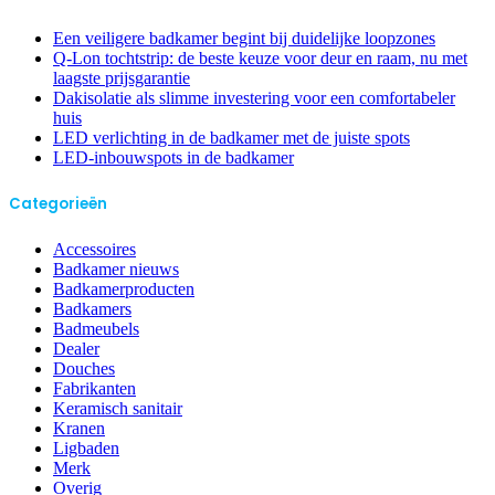
Een veiligere badkamer begint bij duidelijke loopzones
Q-Lon tochtstrip: de beste keuze voor deur en raam, nu met
laagste prijsgarantie
Dakisolatie als slimme investering voor een comfortabeler
huis
LED verlichting in de badkamer met de juiste spots
LED-inbouwspots in de badkamer
Categorieën
Accessoires
Badkamer nieuws
Badkamerproducten
Badkamers
Badmeubels
Dealer
Douches
Fabrikanten
Keramisch sanitair
Kranen
Ligbaden
Merk
Overig