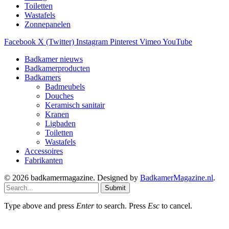
Toiletten
Wastafels
Zonnepanelen
Facebook
X (Twitter)
Instagram
Pinterest
Vimeo
YouTube
Badkamer nieuws
Badkamerproducten
Badkamers
Badmeubels
Douches
Keramisch sanitair
Kranen
Ligbaden
Toiletten
Wastafels
Accessoires
Fabrikanten
© 2026 badkamermagazine. Designed by
BadkamerMagazine.nl
.
Submit
Type above and press
Enter
to search. Press
Esc
to cancel.