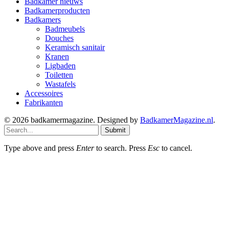
Badkamer nieuws
Badkamerproducten
Badkamers
Badmeubels
Douches
Keramisch sanitair
Kranen
Ligbaden
Toiletten
Wastafels
Accessoires
Fabrikanten
© 2026 badkamermagazine. Designed by
BadkamerMagazine.nl
.
Submit
Type above and press
Enter
to search. Press
Esc
to cancel.