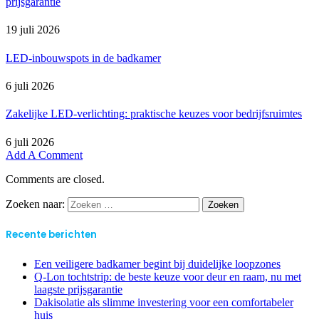
prijsgarantie
19 juli 2026
LED-inbouwspots in de badkamer
6 juli 2026
Zakelijke LED-verlichting: praktische keuzes voor bedrijfsruimtes
6 juli 2026
Add A Comment
Comments are closed.
Zoeken naar:
Recente berichten
Een veiligere badkamer begint bij duidelijke loopzones
Q-Lon tochtstrip: de beste keuze voor deur en raam, nu met
laagste prijsgarantie
Dakisolatie als slimme investering voor een comfortabeler
huis