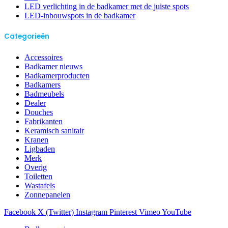
LED verlichting in de badkamer met de juiste spots
LED-inbouwspots in de badkamer
Categorieën
Accessoires
Badkamer nieuws
Badkamerproducten
Badkamers
Badmeubels
Dealer
Douches
Fabrikanten
Keramisch sanitair
Kranen
Ligbaden
Merk
Overig
Toiletten
Wastafels
Zonnepanelen
Facebook
X (Twitter)
Instagram
Pinterest
Vimeo
YouTube