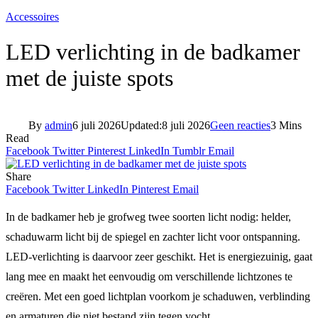
Accessoires
LED verlichting in de badkamer
met de juiste spots
By
admin
6 juli 2026
Updated:
8 juli 2026
Geen reacties
3 Mins
Read
Facebook
Twitter
Pinterest
LinkedIn
Tumblr
Email
Share
Facebook
Twitter
LinkedIn
Pinterest
Email
In de badkamer heb je grofweg twee soorten licht nodig: helder,
schaduwarm licht bij de spiegel en zachter licht voor ontspanning.
LED-verlichting is daarvoor zeer geschikt. Het is energiezuinig, gaat
lang mee en maakt het eenvoudig om verschillende lichtzones te
creëren. Met een goed lichtplan voorkom je schaduwen, verblinding
en armaturen die niet bestand zijn tegen vocht.