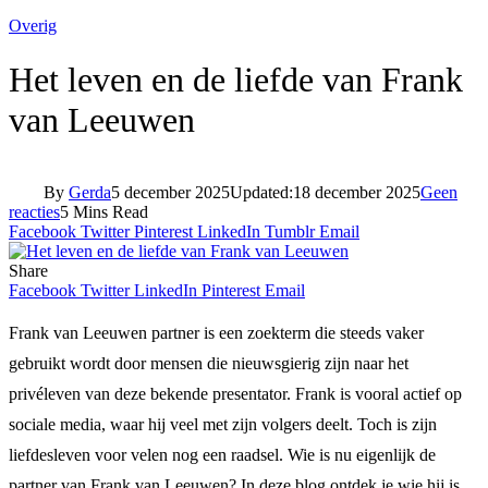
Overig
Het leven en de liefde van Frank
van Leeuwen
By
Gerda
5 december 2025
Updated:
18 december 2025
Geen
reacties
5 Mins Read
Facebook
Twitter
Pinterest
LinkedIn
Tumblr
Email
Share
Facebook
Twitter
LinkedIn
Pinterest
Email
Frank van Leeuwen partner is een zoekterm die steeds vaker
gebruikt wordt door mensen die nieuwsgierig zijn naar het
privéleven van deze bekende presentator. Frank is vooral actief op
sociale media, waar hij veel met zijn volgers deelt. Toch is zijn
liefdesleven voor velen nog een raadsel. Wie is nu eigenlijk de
partner van Frank van Leeuwen? In deze blog ontdek je wie hij is,