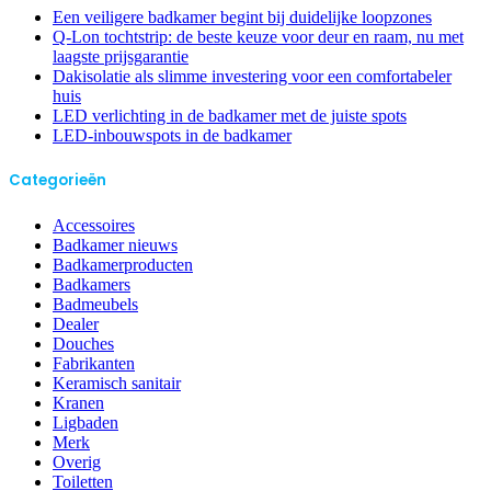
Een veiligere badkamer begint bij duidelijke loopzones
Q-Lon tochtstrip: de beste keuze voor deur en raam, nu met
laagste prijsgarantie
Dakisolatie als slimme investering voor een comfortabeler
huis
LED verlichting in de badkamer met de juiste spots
LED-inbouwspots in de badkamer
Categorieën
Accessoires
Badkamer nieuws
Badkamerproducten
Badkamers
Badmeubels
Dealer
Douches
Fabrikanten
Keramisch sanitair
Kranen
Ligbaden
Merk
Overig
Toiletten