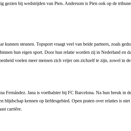
g gezien bij wedstrijden van Pien. Andersom is Pien ook op de tribune 
lkaar kunnen steunen. Topsport vraagt veel van beide partners, zoals g
innen hun eigen sport. Door hun relatie worden zij in Nederland en daa
openheid voelen meer mensen zich vrijer om zichzelf te zijn, zowel in de
ana Fernández. Jana is voetbalster bij FC Barcelona. Na hun breuk in d
blijdschap kennen op liefdesgebied. Open praten over relaties is niet al
ast carrière.