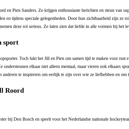
Roord en Pien Sanders. Ze krijgen enthousiaste berichten en steun van s
rijden en tijdens speciale gelegenheden. Door hun zichtbaarheid zijn ze
 nemen deze rol serieus. Ze laten zien dat liefde in alle vormen bij het 
n sport
psporter. Toch lukt het Jill en Pien om samen tijd te maken voor rust e
Ze ondersteunen elkaar niet alleen mentaal, maar vieren ook elkaars sp
nderen te inspireren om eerlijk te zijn over wie ze liefhebben en om te 
ll Roord
eyster bij Den Bosch en speelt voor het Nederlandse nationale hockeyte