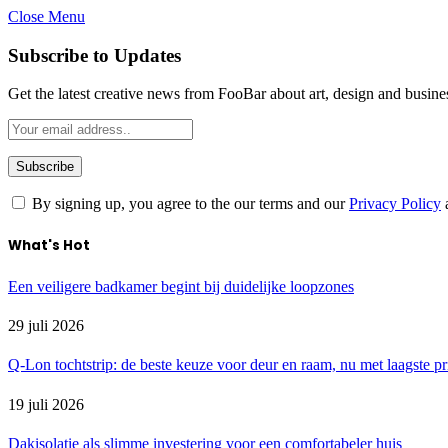
Close Menu
Subscribe to Updates
Get the latest creative news from FooBar about art, design and busine
By signing up, you agree to the our terms and our
Privacy Policy
What's Hot
Een veiligere badkamer begint bij duidelijke loopzones
29 juli 2026
Q-Lon tochtstrip: de beste keuze voor deur en raam, nu met laagste pr
19 juli 2026
Dakisolatie als slimme investering voor een comfortabeler huis