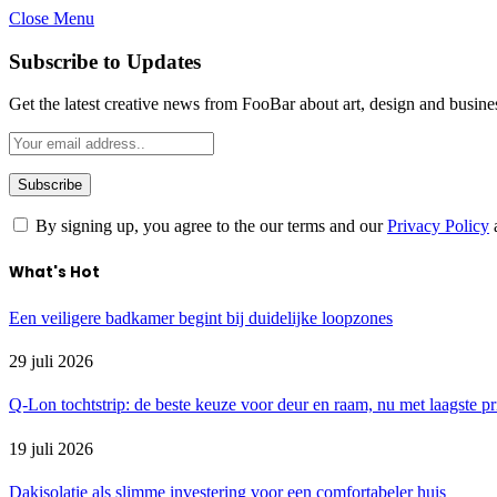
Close Menu
Subscribe to Updates
Get the latest creative news from FooBar about art, design and busine
By signing up, you agree to the our terms and our
Privacy Policy
What's Hot
Een veiligere badkamer begint bij duidelijke loopzones
29 juli 2026
Q-Lon tochtstrip: de beste keuze voor deur en raam, nu met laagste pr
19 juli 2026
Dakisolatie als slimme investering voor een comfortabeler huis