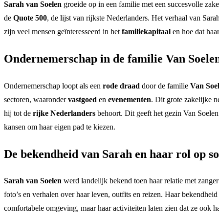
Sarah van Soelen
groeide op in een familie met een succesvolle za
de
Quote 500
, de lijst van rijkste Nederlanders. Het verhaal van Sar
zijn veel mensen geïnteresseerd in het
familiekapitaal
en hoe dat haar
Ondernemerschap in de familie Van Soele
Ondernemerschap loopt als een
rode draad
door de familie
Van Soe
sectoren, waaronder
vastgoed
en
evenementen
. Dit grote zakelijke 
hij tot de
rijke Nederlanders
behoort. Dit geeft het gezin Van Soelen
kansen om haar eigen pad te kiezen.
De bekendheid van Sarah en haar rol op so
Sarah van Soelen
werd landelijk bekend toen haar relatie met zange
foto’s en verhalen over haar leven, outfits en reizen. Haar bekendheid
comfortabele omgeving, maar haar activiteiten laten zien dat ze ook h