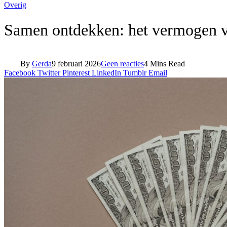
Overig
Samen ontdekken: het vermogen va
By
Gerda
9 februari 2026
Geen reacties
4 Mins Read
Facebook
Twitter
Pinterest
LinkedIn
Tumblr
Email