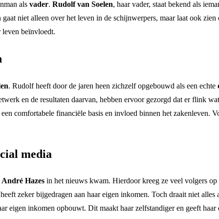
kenman als
vader
.
Rudolf van Soelen
, haar vader, staat bekend als ie
ah gaat niet alleen over het leven in de schijnwerpers, maar laat ook zi
 leven beïnvloedt.
n
len
. Rudolf heeft door de jaren heen zichzelf opgebouwd als een echte
netwerk en de resultaten daarvan, hebben ervoor gezorgd dat er flink wa
 een comfortabele financiële basis en invloed binnen het zakenleven. 
cial media
r
André Hazes
in het nieuws kwam. Hierdoor kreeg ze veel volgers op
 heeft zeker bijgedragen aan haar eigen inkomen. Toch draait niet alles 
aar eigen inkomen opbouwt. Dit maakt haar zelfstandiger en geeft haar 