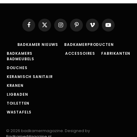
Facebook
X
Instagram
Pinterest
Vimeo
YouTube
(Twitter)
BADKAMER NIEUWS
BADKAMERPRODUCTEN
BADKAMERS
ACCESSOIRES
FABRIKANTEN
BADMEUBELS
DOUCHES
KERAMISCH SANITAIR
KRANEN
LIGBADEN
TOILETTEN
WASTAFELS
© 2026 badkamermagazine. Designed by
BadkamerMagazine.nl
.