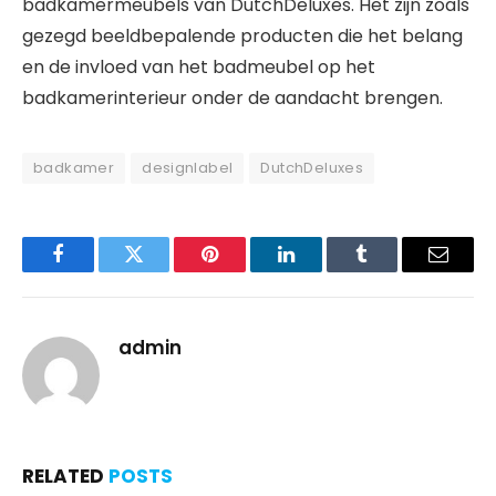
badkamermeubels van DutchDeluxes. Het zijn zoals
gezegd beeldbepalende producten die het belang
en de invloed van het badmeubel op het
badkamerinterieur onder de aandacht brengen.
badkamer
designlabel
DutchDeluxes
Facebook
Twitter
Pinterest
LinkedIn
Tumblr
Email
admin
RELATED
POSTS