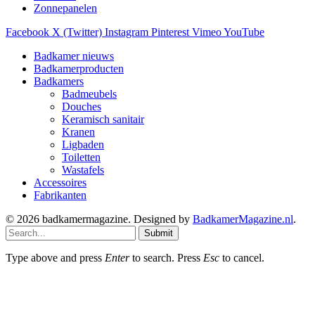
Zonnepanelen
Facebook
X (Twitter)
Instagram
Pinterest
Vimeo
YouTube
Badkamer nieuws
Badkamerproducten
Badkamers
Badmeubels
Douches
Keramisch sanitair
Kranen
Ligbaden
Toiletten
Wastafels
Accessoires
Fabrikanten
© 2026 badkamermagazine. Designed by
BadkamerMagazine.nl
.
Submit
Type above and press
Enter
to search. Press
Esc
to cancel.