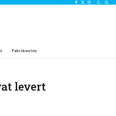
Facebook
X
Instagram
(Twitter)
es
Fabrikanten
at levert