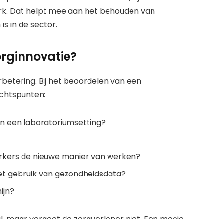
k. Dat helpt mee aan het behouden van
s in de sector.
orginnovatie?
rbetering. Bij het beoordelen van een
achtspunten:
n in een laboratoriumsetting?
kers de nieuwe manier van werken?
j het gebruik van gezondheidsdata?
ijn?
l, maar vergeet de zorgverlener niet. Een mooie