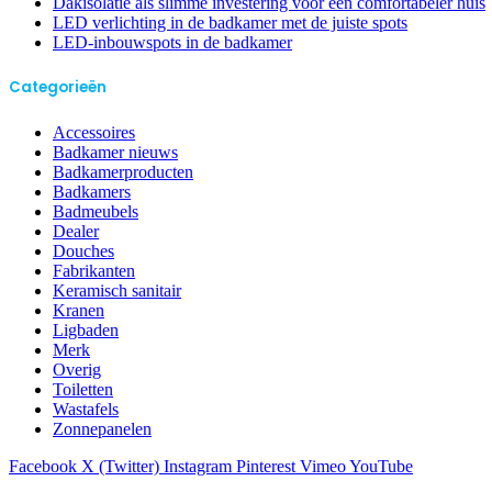
Dakisolatie als slimme investering voor een comfortabeler huis
LED verlichting in de badkamer met de juiste spots
LED-inbouwspots in de badkamer
Categorieën
Accessoires
Badkamer nieuws
Badkamerproducten
Badkamers
Badmeubels
Dealer
Douches
Fabrikanten
Keramisch sanitair
Kranen
Ligbaden
Merk
Overig
Toiletten
Wastafels
Zonnepanelen
Facebook
X (Twitter)
Instagram
Pinterest
Vimeo
YouTube