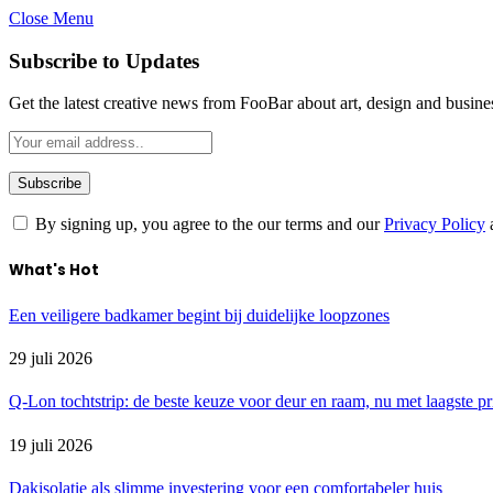
Close Menu
Subscribe to Updates
Get the latest creative news from FooBar about art, design and busine
By signing up, you agree to the our terms and our
Privacy Policy
What's Hot
Een veiligere badkamer begint bij duidelijke loopzones
29 juli 2026
Q-Lon tochtstrip: de beste keuze voor deur en raam, nu met laagste pr
19 juli 2026
Dakisolatie als slimme investering voor een comfortabeler huis