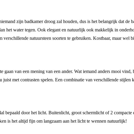
t niemand zijn badkamer droog zal houden, dus is het belangrijk dat d
 het water tegen. Ook elegant en natuurlijk ook makkelijk in onderhoud
m verschillende natuursteen soorten te gebruiken. Kostbaar, maar wel bij
 te gaan van een mening van een ander. Wat iemand anders mooi vind, hoe
 u juist met contrasten spelen. Een combinatie van verschillende stijlen
l bepaald door het licht. Buitenlicht, groot schermlicht of 2 compacte d
en is het altijd fijn om langzaam aan het licht te wennen natuurlijk!