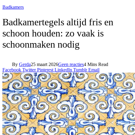
Badkamers
Badkamertegels altijd fris en
schoon houden: zo vaak is
schoonmaken nodig
By
Gerda
25 maart 2026
Geen reacties
4 Mins Read
Facebook
Twitter
Pinterest
LinkedIn
Tumblr
Email