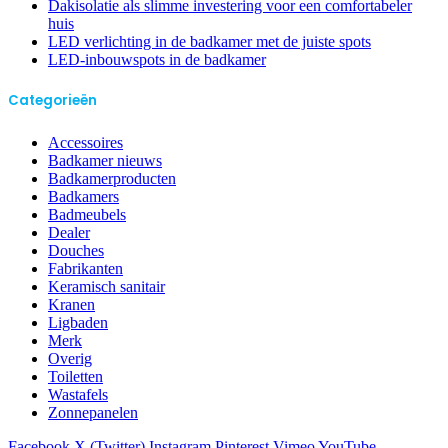
Dakisolatie als slimme investering voor een comfortabeler
huis
LED verlichting in de badkamer met de juiste spots
LED-inbouwspots in de badkamer
Categorieën
Accessoires
Badkamer nieuws
Badkamerproducten
Badkamers
Badmeubels
Dealer
Douches
Fabrikanten
Keramisch sanitair
Kranen
Ligbaden
Merk
Overig
Toiletten
Wastafels
Zonnepanelen
Facebook
X (Twitter)
Instagram
Pinterest
Vimeo
YouTube