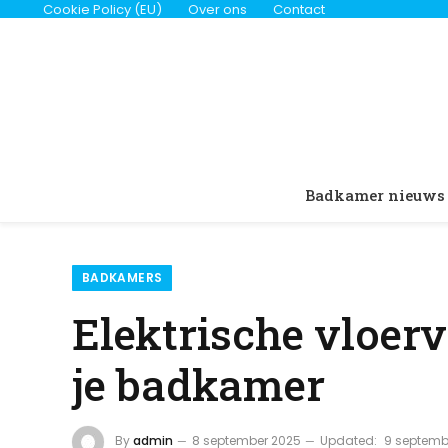
Cookie Policy (EU)
Over ons
Contact
Badkamer nieuws
BADKAMERS
Elektrische vloer
je badkamer
By
admin
8 september 2025
Updated:
9 septemb