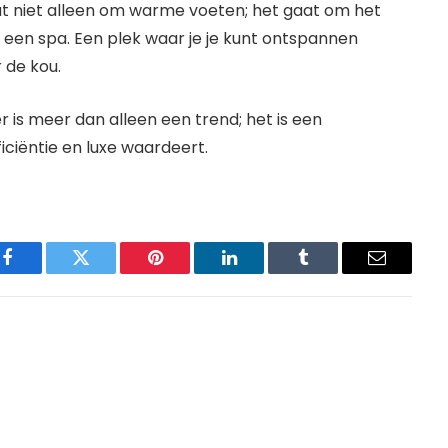
at niet alleen om warme voeten; het gaat om het
een spa. Een plek waar je je kunt ontspannen
 de kou.
 is meer dan alleen een trend; het is een
iciëntie en luxe waardeert.
Facebook
Twitter
Pinterest
LinkedIn
Tumblr
Email