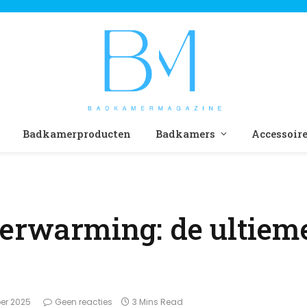
Badkamerproducten
Badkamers
Accessoir
verwarming: de ultiem
er 2025
Geen reacties
3 Mins Read