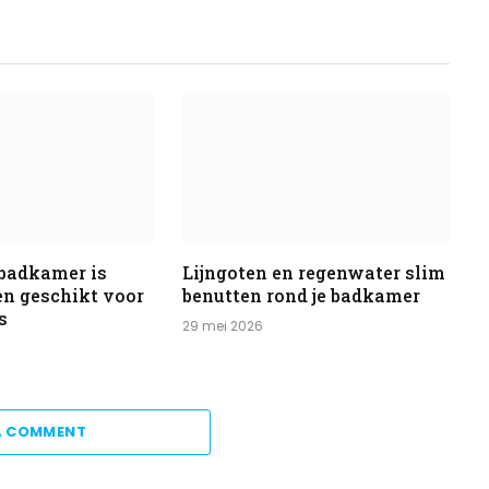
 badkamer is
Lijngoten en regenwater slim
 en geschikt voor
benutten rond je badkamer
s
29 mei 2026
A COMMENT