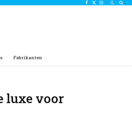
Facebook
X
Instagram
(Twitter)
es
Fabrikanten
e luxe voor