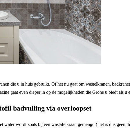
kranen die u in huis gebruikt. Of het nu gaat om wastelkranen, badkrane
ne gaat even dieper in op de mogelijkheden die Grohe u biedt als u ee
il badvulling via overloopset
t water wordt zoals bij een wastafelkraan gemengd ( het is dus geen t