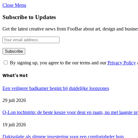
Close Menu
Subscribe to Updates
Get the latest creative news from FooBar about art, design and busine
By signing up, you agree to the our terms and our
Privacy Policy
What's Hot
Een veiligere badkamer begint bij duidelijke loopzones
29 juli 2026
Q-Lon tochtstrip: de beste keuze voor deur en raam, nu met laagste pr
19 juli 2026
Dakisolatie als slimme investering voor een comfortabeler huis