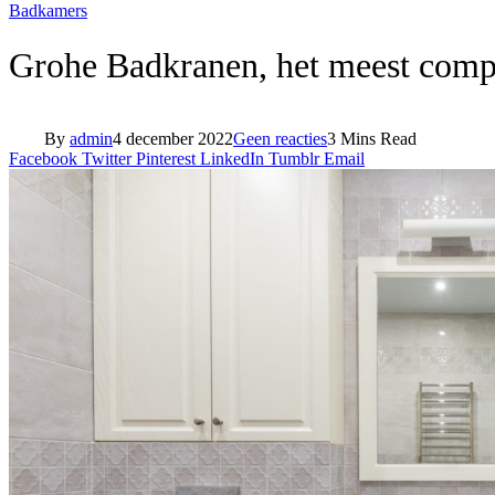
Badkamers
Grohe Badkranen, het meest comp
By
admin
4 december 2022
Geen reacties
3 Mins Read
Facebook
Twitter
Pinterest
LinkedIn
Tumblr
Email