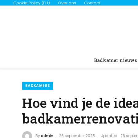
Cookie Policy (EU)
Over ons
Contact
Badkamer nieuws
BADKAMERS
Hoe vind je de ide
badkamerrenovat
By
admin
26 september 2025
Updated:
26 septe