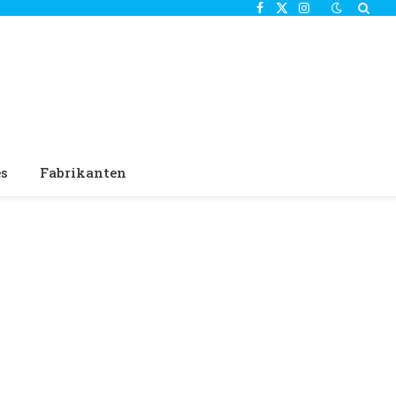
Facebook
X
Instagram
(Twitter)
es
Fabrikanten