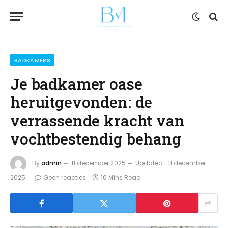
BADKAMERS
Je badkamer oase
heruitgevonden: de
verrassende kracht van
vochtbestendig behang
By
admin
11 december 2025
Updated:
11 december
2025
Geen reacties
10 Mins Read