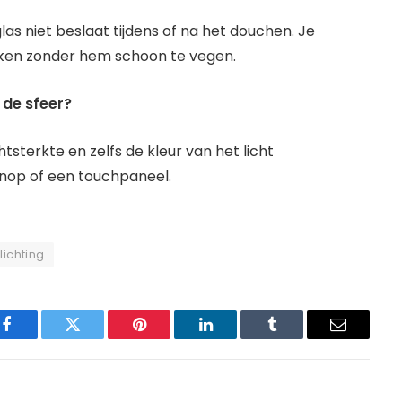
as niet beslaat tijdens of na het douchen. Je
ijken zonder hem schoon te vegen.
 de sfeer?
tsterkte en zelfs de kleur van het licht
knop of een touchpaneel.
lichting
Facebook
Twitter
Pinterest
LinkedIn
Tumblr
Email