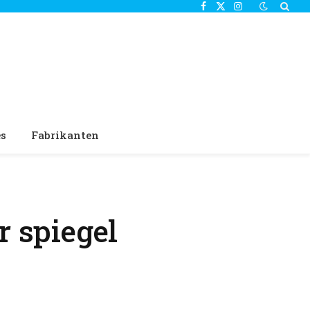
Facebook
X
Instagram
(Twitter)
es
Fabrikanten
 spiegel