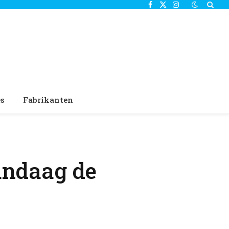
Facebook
X
Instagram
(Twitter)
es
Fabrikanten
andaag de