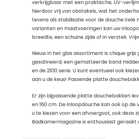
verkrijgbaar met een praktische, UV-verlijm
hierdoor vrij van obstakels, wat het onder
tevens als stabilisatie voor de douche.Vel
varianten en maatvoeringen kan uw inloo
breedte, een schuine zijde of in verstek. Vrij
Nieuw in het glas assortiment is chique grijs 
gesatineerd; een gematteerde band midden o
en de 2100 serie. U kunt eventueel ook kiez
aan u de keus! Passende platte douchebakk
Er zijn bijpassende platte douchebakken leve
en 160 cm. De inloopdouche kan ook op de v
u te kiezen voor een afvoergoot, ook deze zij
Badkamermagazine is enthousiast geraakt o