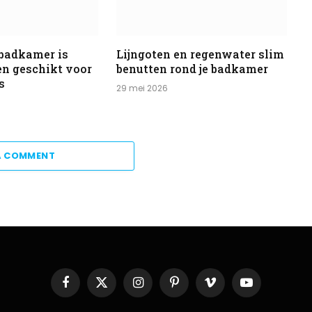
 badkamer is
Lijngoten en regenwater slim
 en geschikt voor
benutten rond je badkamer
s
29 mei 2026
A COMMENT
Facebook
X
Instagram
Pinterest
Vimeo
YouTube
(Twitter)