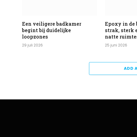
Een veiligere badkamer
Epoxy in de
begint bij duidelijke
strak, sterk
loopzones
natte ruimte
29 juli 2026
25 juni 2026
ADD 