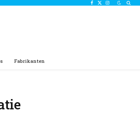
Facebook
X
Instagram
(Twitter)
es
Fabrikanten
atie