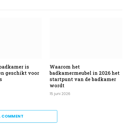
 badkamer is
Waarom het
 en geschikt voor
badkamermeubel in 2026 het
s
startpunt van de badkamer
wordt
15 juni 2026
A COMMENT