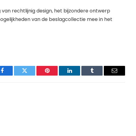
 van rechtlijnig design, het bijzondere ontwerp
mogelijkheden van de beslagcollectie mee in het
Facebook
Twitter
Pinterest
LinkedIn
Tumblr
Email