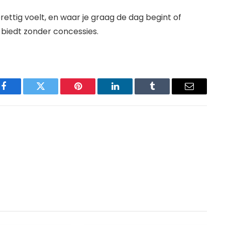
ettig voelt, en waar je graag de dag begint of
rt biedt zonder concessies.
Facebook
Twitter
Pinterest
LinkedIn
Tumblr
Email