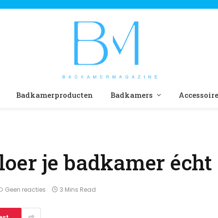
Badkamerproducten
Badkamers
Accessoir
loer je badkamer écht
Geen reacties
3 Mins Read
est