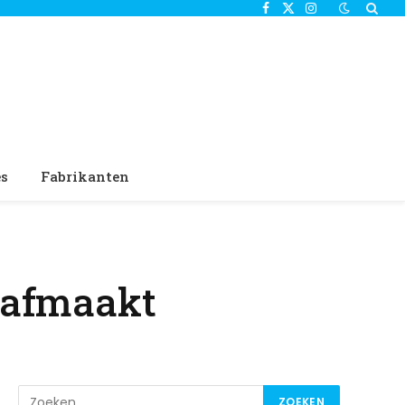
Facebook
X
Instagram
(Twitter)
es
Fabrikanten
 afmaakt