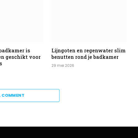
 badkamer is
Lijngoten en regenwater slim
 en geschikt voor
benutten rond je badkamer
s
29 mei 2026
A COMMENT