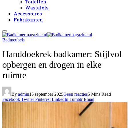
Toiletten
Wastafels
Accessoires
Fabrikanten
Badmeubels
Handdoekrek badkamer: Stijlvol
opbergen en drogen in elke
ruimte
By
admin
15 september 2025
Geen reacties
5 Mins Read
Facebook
Twitter
Pinterest
LinkedIn
Tumblr
Email