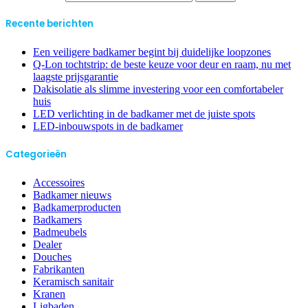
Recente berichten
Een veiligere badkamer begint bij duidelijke loopzones
Q-Lon tochtstrip: de beste keuze voor deur en raam, nu met
laagste prijsgarantie
Dakisolatie als slimme investering voor een comfortabeler
huis
LED verlichting in de badkamer met de juiste spots
LED-inbouwspots in de badkamer
Categorieën
Accessoires
Badkamer nieuws
Badkamerproducten
Badkamers
Badmeubels
Dealer
Douches
Fabrikanten
Keramisch sanitair
Kranen
Ligbaden