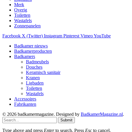
Merk
Overig
Toiletten
Wastafels
Zonnepanelen
Facebook
X (Twitter)
Instagram
Pinterest
Vimeo
YouTube
Badkamer nieuws
Badkamerproducten
Badkamers
Badmeubels
Douches
Keramisch sanitair
Kranen
Ligbaden
Toiletten
Wastafels
Accessoires
Fabrikanten
© 2026 badkamermagazine. Designed by
BadkamerMagazine.nl
.
Submit
Type above and press
Enter
to search. Press
Esc
to cancel.