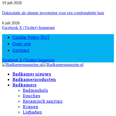
19 juli 2026
Dakisolatie als slimme investering voor een comfortabeler huis
6 juli 2026
Facebook
X (Twitter)
Instagram
Cookie Policy (EU)
Over ons
Contact
Facebook
X (Twitter)
Instagram
Badkamer nieuws
Badkamerproducten
Badkamers
Badmeubels
Douches
Keramisch sanitair
Kranen
Ligbaden