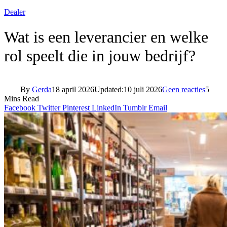
Dealer
Wat is een leverancier en welke
rol speelt die in jouw bedrijf?
By
Gerda
18 april 2026
Updated:
10 juli 2026
Geen reacties
5
Mins Read
Facebook
Twitter
Pinterest
LinkedIn
Tumblr
Email