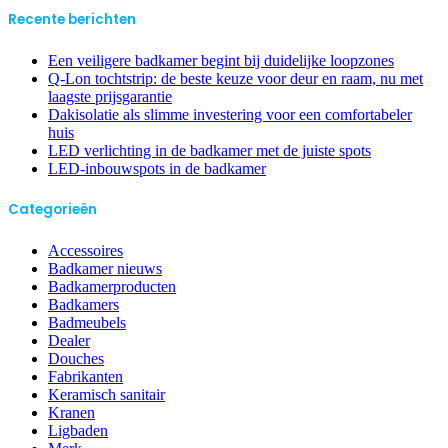
Recente berichten
Een veiligere badkamer begint bij duidelijke loopzones
Q-Lon tochtstrip: de beste keuze voor deur en raam, nu met
laagste prijsgarantie
Dakisolatie als slimme investering voor een comfortabeler
huis
LED verlichting in de badkamer met de juiste spots
LED-inbouwspots in de badkamer
Categorieën
Accessoires
Badkamer nieuws
Badkamerproducten
Badkamers
Badmeubels
Dealer
Douches
Fabrikanten
Keramisch sanitair
Kranen
Ligbaden