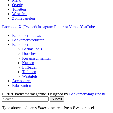
Merk
Overig
Toiletten
Wastafels
Zonnepanelen
Facebook
X (Twitter)
Instagram
Pinterest
Vimeo
YouTube
Badkamer nieuws
Badkamerproducten
Badkamers
Badmeubels
Douches
Keramisch sanitair
Kranen
Ligbaden
Toiletten
Wastafels
Accessoires
Fabrikanten
© 2026 badkamermagazine. Designed by
BadkamerMagazine.nl
.
Submit
Type above and press
Enter
to search. Press
Esc
to cancel.