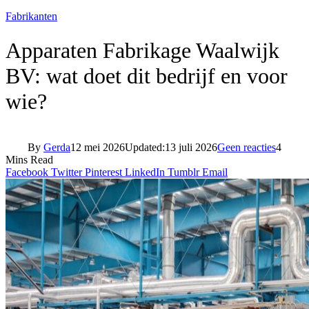
Fabrikanten
Apparaten Fabrikage Waalwijk
BV: wat doet dit bedrijf en voor
wie?
By
Gerda
12 mei 2026
Updated:
13 juli 2026
Geen reacties
4
Mins Read
Facebook
Twitter
Pinterest
LinkedIn
Tumblr
Email