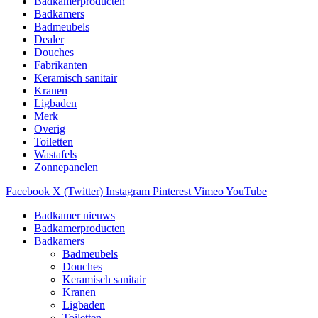
Badkamerproducten
Badkamers
Badmeubels
Dealer
Douches
Fabrikanten
Keramisch sanitair
Kranen
Ligbaden
Merk
Overig
Toiletten
Wastafels
Zonnepanelen
Facebook
X (Twitter)
Instagram
Pinterest
Vimeo
YouTube
Badkamer nieuws
Badkamerproducten
Badkamers
Badmeubels
Douches
Keramisch sanitair
Kranen
Ligbaden
Toiletten