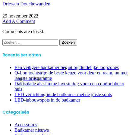
Driessen Douchewanden
29 november 2022
Add A Comment
Comments are closed.
Zoeken
naar:
Recente berichten
Een veiligere badkamer begint bij duidelijke loopzones
Q-Lon tochtstrip: de beste keuze voor deur en raam, nu met
laagste prijsgarantie
Dakisolatie als slimme investering voor een comfortabeler
huis
LED verlichting in de badkamer met de juiste spots
LED-inbouwspots in de badkamer
Categorieën
Accessoires
Badkamer nieuws