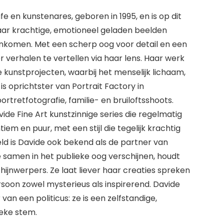
e en kunstenares, geboren in 1995, en is op dit
ar krachtige, emotioneel geladen beelden
komen. Met een scherp oog voor detail en een
er verhalen te vertellen via haar lens. Haar werk
je kunstprojecten, waarbij het menselijk lichaam,
is oprichtster van Portrait Factory in
tretfotografie, familie- en bruiloftsshoots.
de Fine Art kunstzinnige series die regelmatig
iem en puur, met een stijl die tegelijk krachtig
eld is Davide ook bekend als de partner van
e samen in het publieke oog verschijnen, houdt
hijnwerpers. Ze laat liever haar creaties spreken
soon zowel mysterieus als inspirerend. Davide
an een politicus: ze is een zelfstandige,
ieke stem.