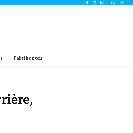
Facebook
X
Instagram
(Twitter)
es
Fabrikanten
rière,