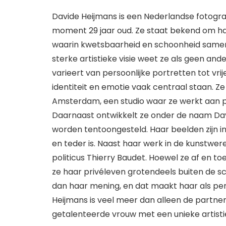
Davide Heijmans is een Nederlandse fotograf
moment 29 jaar oud. Ze staat bekend om ha
waarin kwetsbaarheid en schoonheid samen
sterke artistieke visie weet ze als geen and
varieert van persoonlijke portretten tot vri
identiteit en emotie vaak centraal staan. Ze 
Amsterdam, een studio waar ze werkt aan por
Daarnaast ontwikkelt ze onder de naam Davi
worden tentoongesteld. Haar beelden zijn int
en teder is. Naast haar werk in de kunstwer
politicus Thierry Baudet. Hoewel ze af en to
ze haar privéleven grotendeels buiten de sc
dan haar mening, en dat maakt haar als per
Heijmans is veel meer dan alleen de partner v
getalenteerde vrouw met een unieke artist