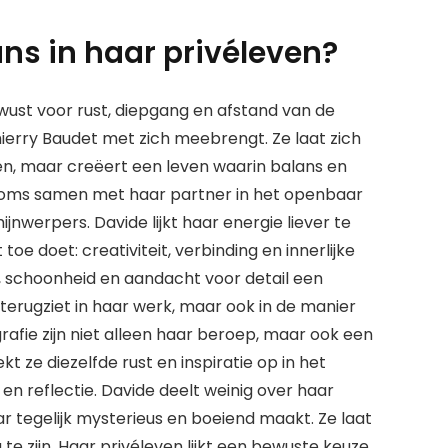
ns in haar privéleven?
wust voor rust, diepgang en afstand van de
ierry Baudet met zich meebrengt. Ze laat zich
n, maar creëert een leven waarin balans en
 soms samen met haar partner in het openbaar
hijnwerpers. Davide lijkt haar energie liever te
toe doet: creativiteit, verbinding en innerlijke
e, schoonheid en aandacht voor detail een
en terugziet in haar werk, maar ook in de manier
rafie zijn niet alleen haar beroep, maar ook een
oekt ze diezelfde rust en inspiratie op in het
 en reflectie. Davide deelt weinig over haar
ar tegelijk mysterieus en boeiend maakt. Ze laat
g te zijn. Haar privéleven lijkt een bewuste keuze