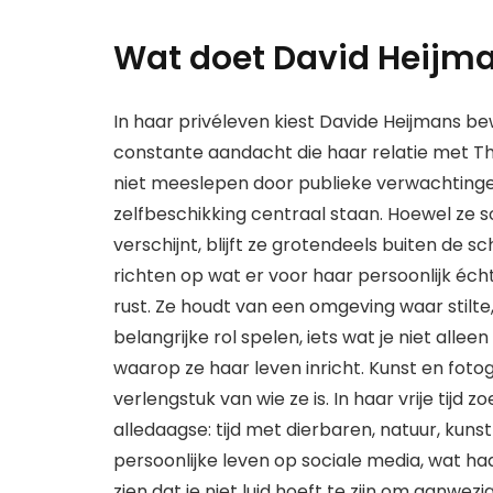
Wat doet David Heijma
In haar privéleven kiest Davide Heijmans be
constante aandacht die haar relatie met Th
niet meeslepen door publieke verwachtinge
zelfbeschikking centraal staan. Hoewel ze
verschijnt, blijft ze grotendeels buiten de sc
richten op wat er voor haar persoonlijk écht 
rust. Ze houdt van een omgeving waar stilt
belangrijke rol spelen, iets wat je niet alle
waarop ze haar leven inricht. Kunst en fotog
verlengstuk van wie ze is. In haar vrije tijd z
alledaagse: tijd met dierbaren, natuur, kunst
persoonlijke leven op sociale media, wat ha
zien dat je niet luid hoeft te zijn om aanwezi