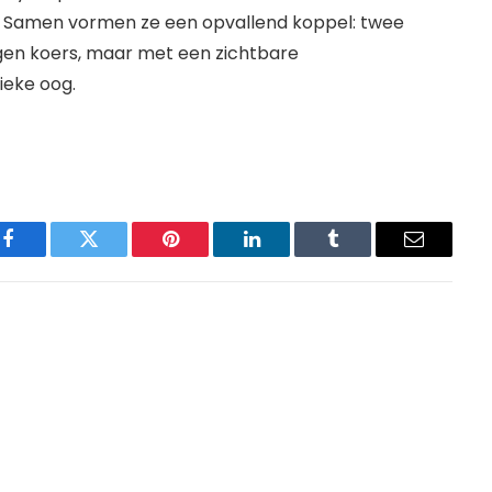
te. Samen vormen ze een opvallend koppel: twee
igen koers, maar met een zichtbare
ieke oog.
Facebook
Twitter
Pinterest
LinkedIn
Tumblr
Email