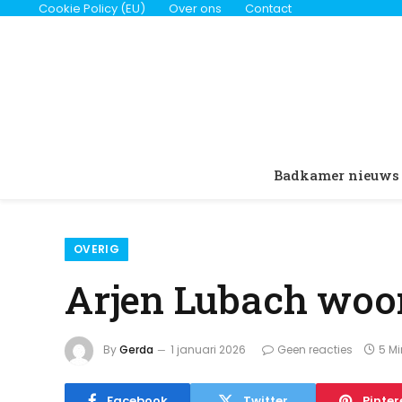
Cookie Policy (EU)
Over ons
Contact
Badkamer nieuws
OVERIG
Arjen Lubach woon
By
Gerda
1 januari 2026
Geen reacties
5 M
Facebook
Twitter
Pinter