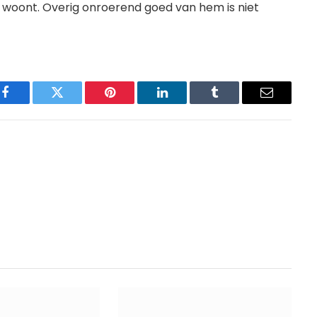
t woont. Overig onroerend goed van hem is niet
Facebook
Twitter
Pinterest
LinkedIn
Tumblr
Email