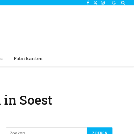
Facebook
X
Instagram
(Twitter)
es
Fabrikanten
 in Soest