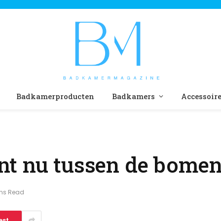
Badkamerproducten
Badkamers
Accessoir
t nu tussen de bomen
ins Read
est