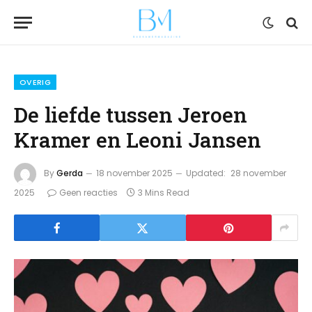
OVERIG
De liefde tussen Jeroen
Kramer en Leoni Jansen
By
Gerda
18 november 2025
Updated:
28 november
2025
Geen reacties
3 Mins Read