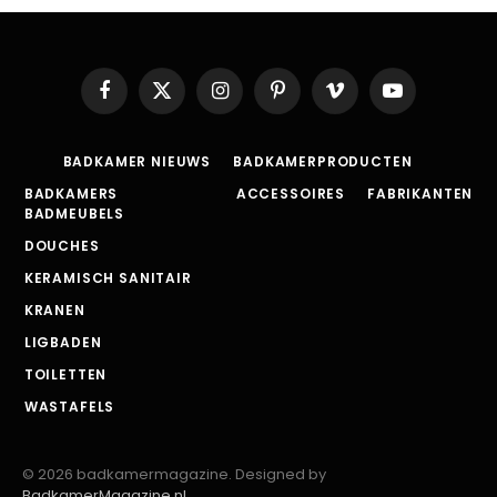
Facebook
X
Instagram
Pinterest
Vimeo
YouTube
(Twitter)
BADKAMER NIEUWS
BADKAMERPRODUCTEN
BADKAMERS
ACCESSOIRES
FABRIKANTEN
BADMEUBELS
DOUCHES
KERAMISCH SANITAIR
KRANEN
LIGBADEN
TOILETTEN
WASTAFELS
© 2026 badkamermagazine. Designed by
BadkamerMagazine.nl
.