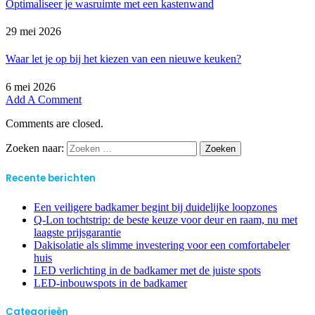
Optimaliseer je wasruimte met een kastenwand
29 mei 2026
Waar let je op bij het kiezen van een nieuwe keuken?
6 mei 2026
Add A Comment
Comments are closed.
Zoeken naar:
Recente berichten
Een veiligere badkamer begint bij duidelijke loopzones
Q-Lon tochtstrip: de beste keuze voor deur en raam, nu met
laagste prijsgarantie
Dakisolatie als slimme investering voor een comfortabeler
huis
LED verlichting in de badkamer met de juiste spots
LED-inbouwspots in de badkamer
Categorieën