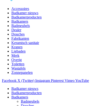
Accessoires
Badkamer nieuws
Badkamerproducten
Badkamers
Badmeubels
Dealer
Douches
Fabrikanten
Keramisch sanitair
Kranen
Ligbaden
Merk
Overig
Toiletten
Wastafels
Zonnepanelen
Facebook
X (Twitter)
Instagram
Pinterest
Vimeo
YouTube
Badkamer nieuws
Badkamerproducten
Badkamers
Badmeubels
Douches