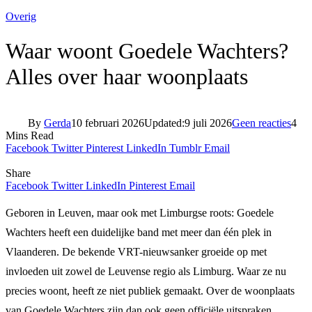
Overig
Waar woont Goedele Wachters?
Alles over haar woonplaats
By
Gerda
10 februari 2026
Updated:
9 juli 2026
Geen reacties
4
Mins Read
Facebook
Twitter
Pinterest
LinkedIn
Tumblr
Email
Share
Facebook
Twitter
LinkedIn
Pinterest
Email
Geboren in Leuven, maar ook met Limburgse roots: Goedele
Wachters heeft een duidelijke band met meer dan één plek in
Vlaanderen. De bekende VRT-nieuwsanker groeide op met
invloeden uit zowel de Leuvense regio als Limburg. Waar ze nu
precies woont, heeft ze niet publiek gemaakt. Over de woonplaats
van Goedele Wachters zijn dan ook geen officiële uitspraken