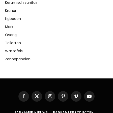
Keramisch sanitair
Kranen
Ligbaden
Merk
Overig
Toiletten
Wastafels
Zonnepanelen
Facebook
X
Instagram
Pinterest
Vimeo
YouTube
(Twitter)
BADKAMER NIEUWS
BADKAMERPRODUCTEN