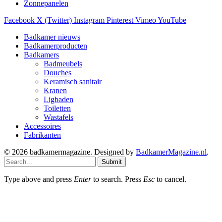
Zonnepanelen
Facebook
X (Twitter)
Instagram
Pinterest
Vimeo
YouTube
Badkamer nieuws
Badkamerproducten
Badkamers
Badmeubels
Douches
Keramisch sanitair
Kranen
Ligbaden
Toiletten
Wastafels
Accessoires
Fabrikanten
© 2026 badkamermagazine. Designed by
BadkamerMagazine.nl
.
Submit
Type above and press
Enter
to search. Press
Esc
to cancel.