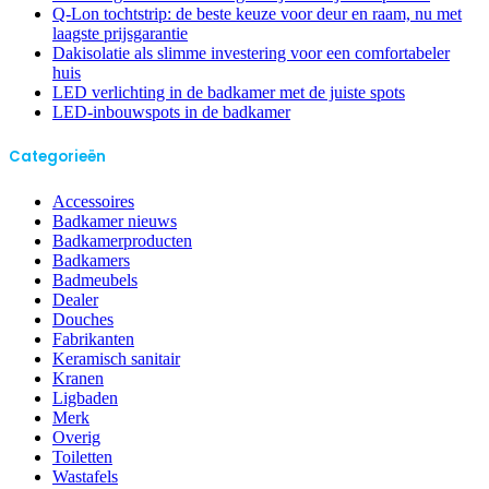
Q-Lon tochtstrip: de beste keuze voor deur en raam, nu met
laagste prijsgarantie
Dakisolatie als slimme investering voor een comfortabeler
huis
LED verlichting in de badkamer met de juiste spots
LED-inbouwspots in de badkamer
Categorieën
Accessoires
Badkamer nieuws
Badkamerproducten
Badkamers
Badmeubels
Dealer
Douches
Fabrikanten
Keramisch sanitair
Kranen
Ligbaden
Merk
Overig
Toiletten
Wastafels