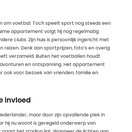
en om voetbal. Toch speelt sport nog steeds een
jn ruime appartement volgt hij nog regelmatig
dere clubs. Zijn huis is persoonlijk ingericht met
jn reizen. Denk aan sportprijzen, foto’s en overig
heeft verzameld. Buiten het voetballen houdt
e avonturen en ontspanning. Het appartement
 ook voor bezoek van vrienden, familie en
e invloed
Nederlander, maar door zijn opvallende plek in
r hij nu woont is geregeld onderwerp van
k naast het stadion ligt. Wanneer de lichten aan