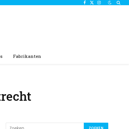
Facebook
X
Instagram
(Twitter)
es
Fabrikanten
trecht