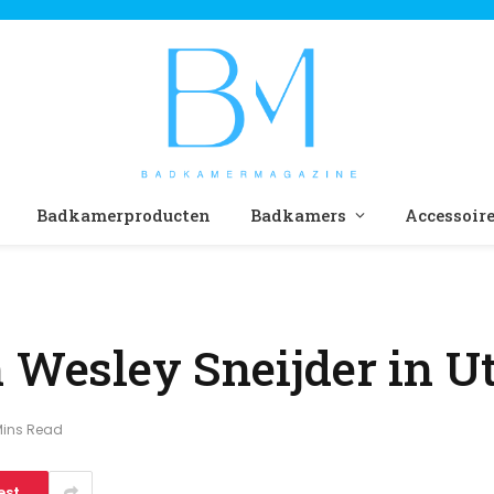
Badkamerproducten
Badkamers
Accessoir
 Wesley Sneijder in U
Mins Read
est