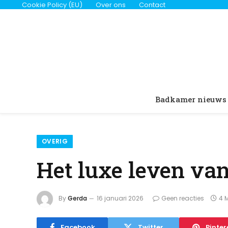
Cookie Policy (EU)
Over ons
Contact
Badkamer nieuws
OVERIG
Het luxe leven van
By
Gerda
16 januari 2026
Geen reacties
4 
Facebook
Twitter
Pinter