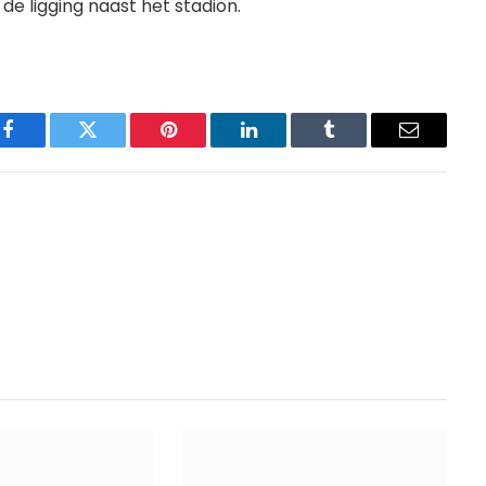
de ligging naast het stadion.
Facebook
Twitter
Pinterest
LinkedIn
Tumblr
Email