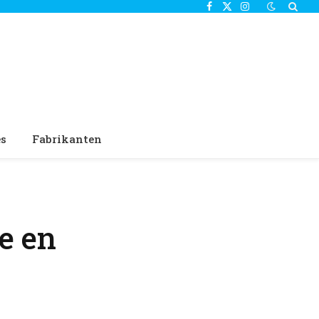
Facebook
X
Instagram
(Twitter)
es
Fabrikanten
e en