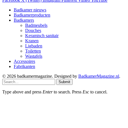
Facebook
X (Twitter)
Instagram
Pinterest
Vimeo
YouTube
Badkamer nieuws
Badkamerproducten
Badkamers
Badmeubels
Douches
Keramisch sanitair
Kranen
Ligbaden
Toiletten
Wastafels
Accessoires
Fabrikanten
© 2026 badkamermagazine. Designed by
BadkamerMagazine.nl
.
Submit
Type above and press
Enter
to search. Press
Esc
to cancel.