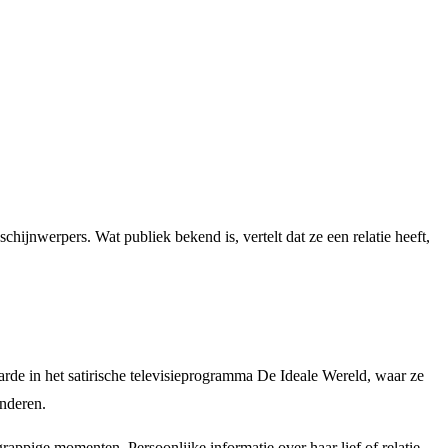
hijnwerpers. Wat publiek bekend is, vertelt dat ze een relatie heeft,
rde in het satirische televisieprogramma De Ideale Wereld, waar ze
anderen.
rappige momenten. Persoonlijke informatie over haar lief of relatie