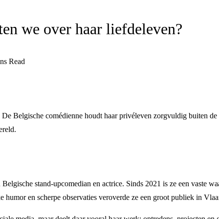
ten we over haar liefdeleven?
ns Read
. De Belgische comédienne houdt haar privéleven zorgvuldig buiten de sc
ereld.
Belgische stand-upcomedian en actrice. Sinds 2021 is ze een vaste waa
rlijke humor en scherpe observaties veroverde ze een groot publiek in Vla
ale media, maar deelt daar vooral haar werk: optredens, projecten en g