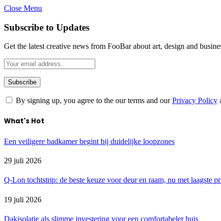
Close Menu
Subscribe to Updates
Get the latest creative news from FooBar about art, design and busine
By signing up, you agree to the our terms and our
Privacy Policy
What's Hot
Een veiligere badkamer begint bij duidelijke loopzones
29 juli 2026
Q-Lon tochtstrip: de beste keuze voor deur en raam, nu met laagste pr
19 juli 2026
Dakisolatie als slimme investering voor een comfortabeler huis