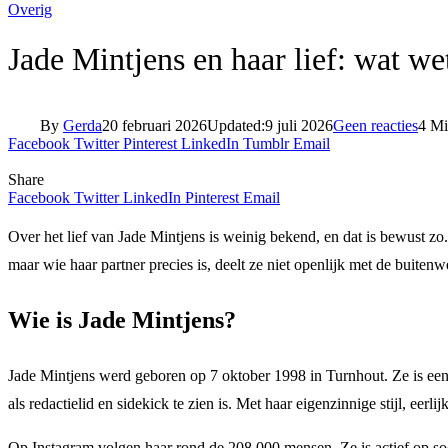
Overig
Jade Mintjens en haar lief: wat we
By
Gerda
20 februari 2026
Updated:
9 juli 2026
Geen reacties
4 Mi
Facebook
Twitter
Pinterest
LinkedIn
Tumblr
Email
Share
Facebook
Twitter
LinkedIn
Pinterest
Email
Over het lief van Jade Mintjens is weinig bekend, en dat is bewust zo
maar wie haar partner precies is, deelt ze niet openlijk met de buitenw
Wie is Jade Mintjens?
Jade Mintjens werd geboren op 7 oktober 1998 in Turnhout. Ze is een 
als redactielid en sidekick te zien is. Met haar eigenzinnige stijl, ee
Op Instagram volgen haar rond de 208.000 mensen. Ze is actief op soci