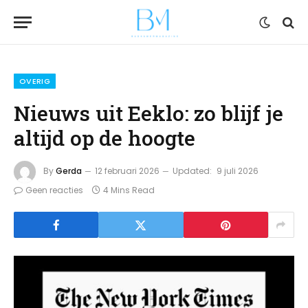
OVERIG
Nieuws uit Eeklo: zo blijf je
altijd op de hoogte
By
Gerda
12 februari 2026
Updated:
9 juli 2026
Geen reacties
4 Mins Read