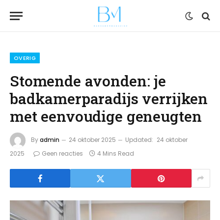
OVERIG
Stomende avonden: je
badkamerparadijs verrijken
met eenvoudige geneugten
By
admin
24 oktober 2025
Updated:
24 oktober
2025
Geen reacties
4 Mins Read