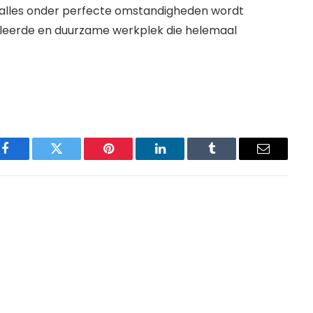
t alles onder perfecte omstandigheden wordt
oleerde en duurzame werkplek die helemaal
Facebook
Twitter
Pinterest
LinkedIn
Tumblr
Email