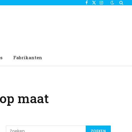
Facebook
X
Instagram
(Twitter)
es
Fabrikanten
 op maat