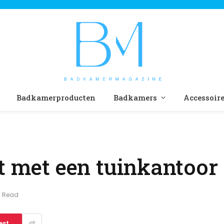
Badkamerproducten
Badkamers
Accessoir
st met een tuinkantoor
s Read
est