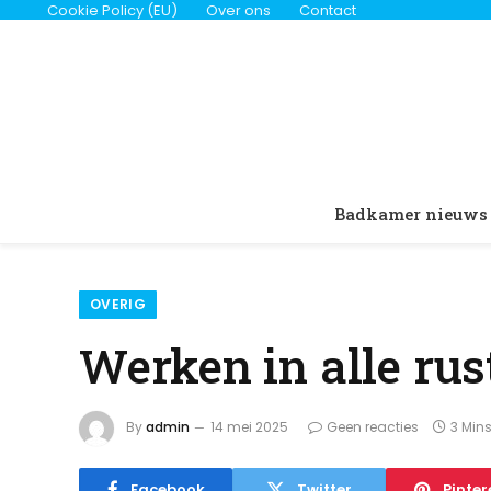
Cookie Policy (EU)
Over ons
Contact
Badkamer nieuws
OVERIG
Werken in alle ru
By
admin
14 mei 2025
Geen reacties
3 Min
Facebook
Twitter
Pinter