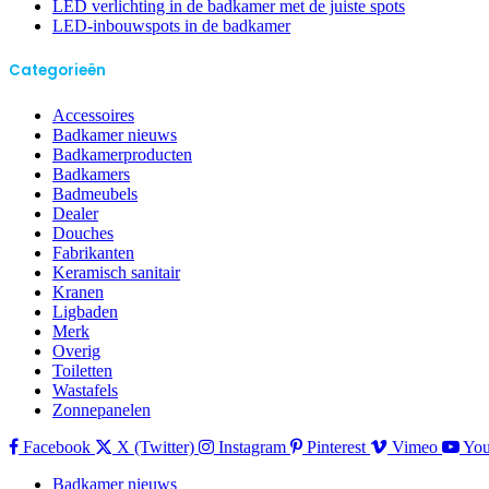
LED verlichting in de badkamer met de juiste spots
LED-inbouwspots in de badkamer
Categorieën
Accessoires
Badkamer nieuws
Badkamerproducten
Badkamers
Badmeubels
Dealer
Douches
Fabrikanten
Keramisch sanitair
Kranen
Ligbaden
Merk
Overig
Toiletten
Wastafels
Zonnepanelen
Facebook
X (Twitter)
Instagram
Pinterest
Vimeo
Yo
Badkamer nieuws