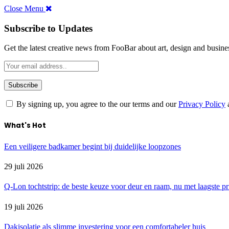
Close Menu
Subscribe to Updates
Get the latest creative news from FooBar about art, design and busine
By signing up, you agree to the our terms and our
Privacy Policy
What's Hot
Een veiligere badkamer begint bij duidelijke loopzones
29 juli 2026
Q-Lon tochtstrip: de beste keuze voor deur en raam, nu met laagste pr
19 juli 2026
Dakisolatie als slimme investering voor een comfortabeler huis