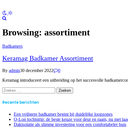
Browsing:
assortiment
Badkamers
Keramag Badkamer Assortiment
By
admin
30 december 2022
0
Keramag introduceert een uitbreiding op het succesvolle badkamerc
Zoeken
naar:
Recente berichten
Een veiligere badkamer begint bij duidelijke loopzones
Q-Lon tochtstrip: de beste keuze voor deur en raam, nu met laag
Dakisolatie als slimme investering voor een comfortabeler huis