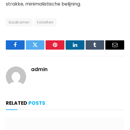
strakke, minimalistische belijning.
badkamer
toiletten
Facebook
Twitter
Pinterest
LinkedIn
Tumblr
Email
admin
RELATED
POSTS