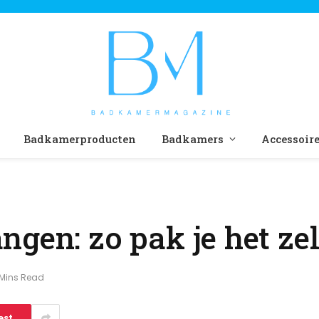
Badkamerproducten
Badkamers
Accessoir
gen: zo pak je het ze
 Mins Read
est