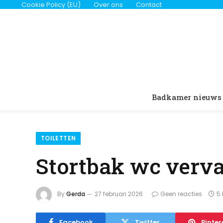
Cookie Policy (EU)
Over ons
Contact
Badkamer nieuws
TOILETTEN
Stortbak wc vervan
By
Gerda
27 februari 2026
Geen reacties
5
Facebook
Twitter
Pinter