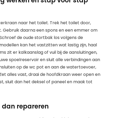
lig werken en stap voor stap
rkraan naar het toilet. Trek het toilet door,
nt. Gebruik daarna een spons en een emmer om
. Schroef de oude stortbak los volgens de
e modellen kan het vastzitten wat lastig zijn, haal
s zit er kalkaanslag of vuil bij de aansluitingen,
we spoelreservoir en sluit alle verbindingen aan
aansluiten op de wc pot en aan de watertoevoer,
 Zet alles vast, draai de hoofdkraan weer open en
st, sluit dan het deksel of paneel en maak tot
 dan repareren