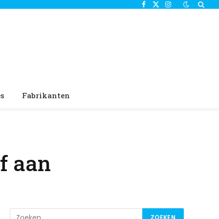
Facebook
X
Instagram
(Twitter)
es
Fabrikanten
lf aan