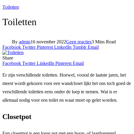
Toiletten
Toiletten
By
admin
16 november 2022
Geen reacties
3 Mins Read
Facebook
Twitter
Pinterest
LinkedIn
Tumblr
Email
Share
Facebook
Twitter
LinkedIn
Pinterest
Email
Er zijn verschillende toiletten. Hoewel, vooral de laatste jaren, het
meest wordt gekozen voor een wandcloset lijkt het ons toch goed de
verschillende toiletten eens onder de loep te nemen. Wat is er
allemaal nodig voor een toilet en waar moet op gelet worden.
Closetpot
Een closetpot is een losse pot met een hoog- of laaghangend