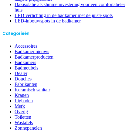
Dakisolatie als slimme investering voor een comfortabeler
huis
LED verlichting in de badkamer met de juiste spots
LED-inbouwspots in de badkamer
Categorieën
Accessoires
Badkamer nieuws
Badkamerproducten
Badkamers
Badmeubels
Dealer
Douches
Fabrikanten
Keramisch sanitair
Kranen
Ligbaden
Merk
Overig
Toiletten
Wastafels
Zonnepanelen