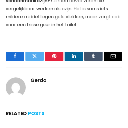
schoonmaakazijn?
Citroen bevat zuren die
vergelijkbaar werken als azijn. Het is soms iets
mildere middel tegen gele vlekken, maar zorgt ook
voor een frisse geur in het toilet.
Facebook
Twitter
Pinterest
LinkedIn
Tumblr
Email
Gerda
RELATED
POSTS