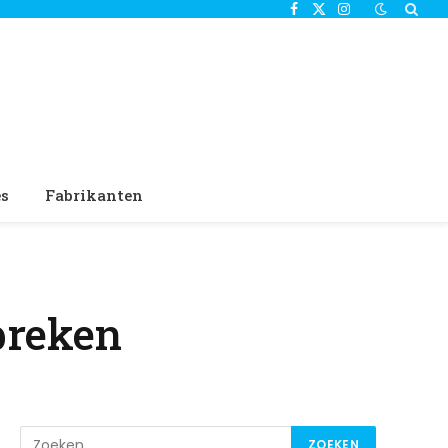
Facebook
X
Instagram
(Twitter)
es
Fabrikanten
breken