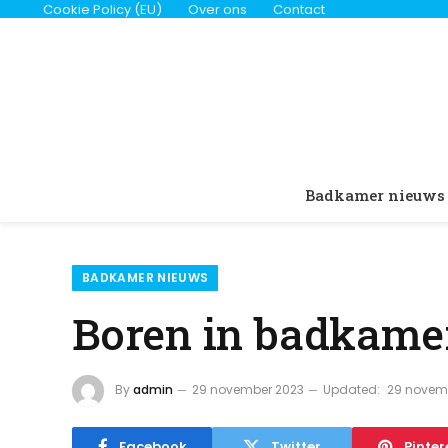
Cookie Policy (EU)
Over ons
Contact
Badkamer nieuws
BADKAMER NIEUWS
Boren in badkamer
By
admin
29 november 2023
Updated:
29 novem
Facebook
Twitter
Pinter