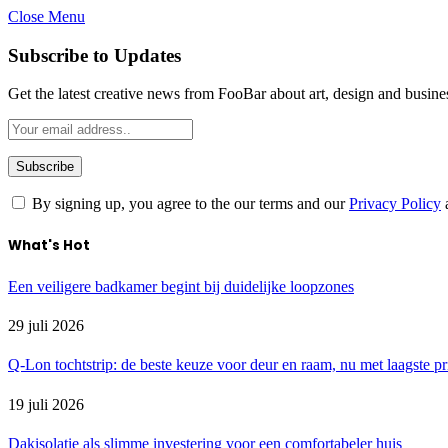
Close Menu
Subscribe to Updates
Get the latest creative news from FooBar about art, design and busine
By signing up, you agree to the our terms and our
Privacy Policy
What's Hot
Een veiligere badkamer begint bij duidelijke loopzones
29 juli 2026
Q-Lon tochtstrip: de beste keuze voor deur en raam, nu met laagste pr
19 juli 2026
Dakisolatie als slimme investering voor een comfortabeler huis