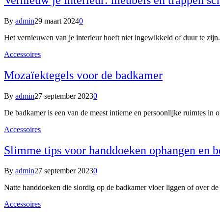
By
admin
29 maart 2024
0
Het vernieuwen van je interieur hoeft niet ingewikkeld of duur te zi
Accessoires
Mozaïektegels voor de badkamer
By
admin
27 september 2023
0
De badkamer is een van de meest intieme en persoonlijke ruimtes in 
Accessoires
Slimme tips voor handdoeken ophangen en b
By
admin
27 september 2023
0
Natte handdoeken die slordig op de badkamer vloer liggen of over d
Accessoires