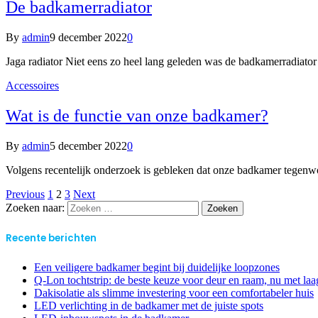
De badkamerradiator
By
admin
9 december 2022
0
Jaga radiator Niet eens zo heel lang geleden was de badkamerradia
Accessoires
Wat is de functie van onze badkamer?
By
admin
5 december 2022
0
Volgens recentelijk onderzoek is gebleken dat onze badkamer tegenw
Previous
1
2
3
Next
Zoeken naar:
Recente berichten
Een veiligere badkamer begint bij duidelijke loopzones
Q-Lon tochtstrip: de beste keuze voor deur en raam, nu met laag
Dakisolatie als slimme investering voor een comfortabeler huis
LED verlichting in de badkamer met de juiste spots