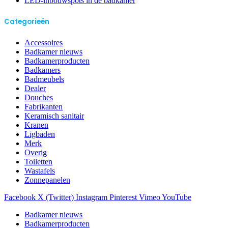
LED-inbouwspots in de badkamer
Categorieën
Accessoires
Badkamer nieuws
Badkamerproducten
Badkamers
Badmeubels
Dealer
Douches
Fabrikanten
Keramisch sanitair
Kranen
Ligbaden
Merk
Overig
Toiletten
Wastafels
Zonnepanelen
Facebook
X (Twitter)
Instagram
Pinterest
Vimeo
YouTube
Badkamer nieuws
Badkamerproducten