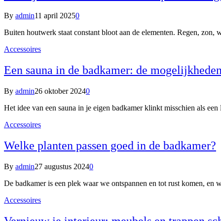
By
admin
11 april 2025
0
Buiten houtwerk staat constant bloot aan de elementen. Regen, zon, 
Accessoires
Een sauna in de badkamer: de mogelijkheden
By
admin
26 oktober 2024
0
Het idee van een sauna in je eigen badkamer klinkt misschien als een
Accessoires
Welke planten passen goed in de badkamer?
By
admin
27 augustus 2024
0
De badkamer is een plek waar we ontspannen en tot rust komen, en wa
Accessoires
Vernieuw je interieur: meubels en trappen sc