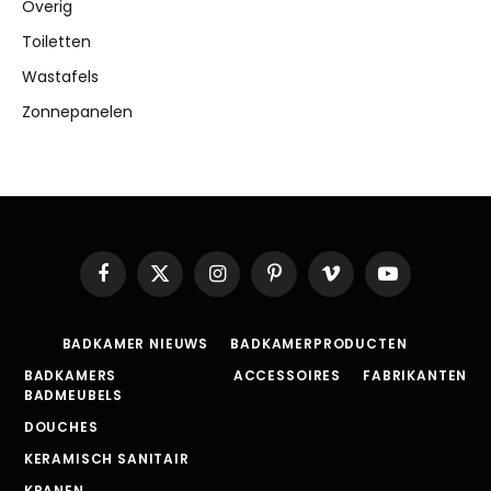
Overig
Toiletten
Wastafels
Zonnepanelen
Facebook
X
Instagram
Pinterest
Vimeo
YouTube
(Twitter)
BADKAMER NIEUWS
BADKAMERPRODUCTEN
BADKAMERS
ACCESSOIRES
FABRIKANTEN
BADMEUBELS
DOUCHES
KERAMISCH SANITAIR
KRANEN