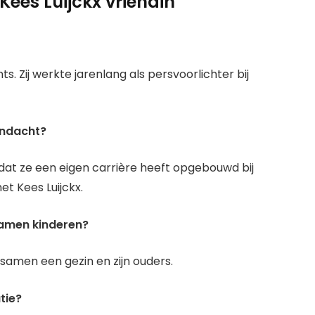
Kees Luijckx vriendin
s. Zij werkte jarenlang als persvoorlichter bij
andacht?
t ze een eigen carrière heeft opgebouwd bij
t Kees Luijckx.
samen kinderen?
samen een gezin en zijn ouders.
tie?