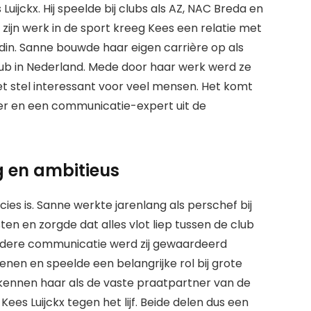
Luijckx. Hij speelde bij clubs als AZ, NAC Breda en
 zijn werk in de sport kreeg Kees een relatie met
ndin. Sanne bouwde haar eigen carrière op als
club in Nederland. Mede door haar werk werd ze
et stel interessant voor veel mensen. Het komt
ler en een communicatie-expert uit de
g en ambitieus
es is. Sanne werkte jarenlang als perschef bij
isten en zorgde dat alles vlot liep tussen de club
eldere communicatie werd zij gewaardeerd
enen en speelde een belangrijke rol bij grote
kennen haar als de vaste praatpartner van de
Kees Luijckx tegen het lijf. Beide delen dus een