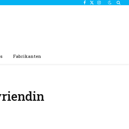
Facebook
X
Instagram
(Twitter)
es
Fabrikanten
vriendin