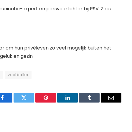
icatie-expert en persvoorlichter bij PSV. Ze is
?
or om hun privéleven zo veel mogelijk buiten het
geluk en gezin.
s
voetballer
Facebook
Twitter
Pinterest
LinkedIn
Tumblr
Email