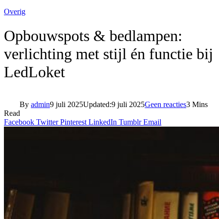
Overig
Opbouwspots & bedlampen:
verlichting met stijl én functie bij
LedLoket
By
admin
9 juli 2025
Updated:
9 juli 2025
Geen reacties
3 Mins
Read
Facebook
Twitter
Pinterest
LinkedIn
Tumblr
Email