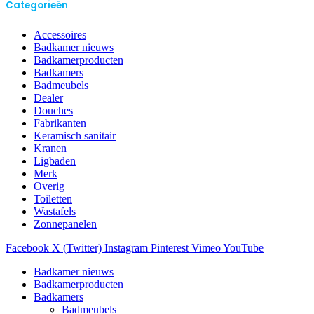
Categorieën
Accessoires
Badkamer nieuws
Badkamerproducten
Badkamers
Badmeubels
Dealer
Douches
Fabrikanten
Keramisch sanitair
Kranen
Ligbaden
Merk
Overig
Toiletten
Wastafels
Zonnepanelen
Facebook
X (Twitter)
Instagram
Pinterest
Vimeo
YouTube
Badkamer nieuws
Badkamerproducten
Badkamers
Badmeubels