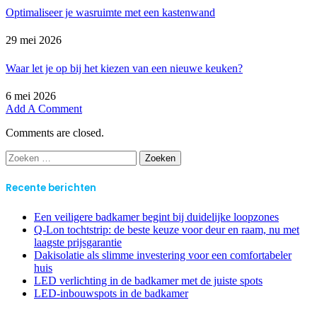
Optimaliseer je wasruimte met een kastenwand
29 mei 2026
Waar let je op bij het kiezen van een nieuwe keuken?
6 mei 2026
Add A Comment
Comments are closed.
Zoeken
naar:
Recente berichten
Een veiligere badkamer begint bij duidelijke loopzones
Q-Lon tochtstrip: de beste keuze voor deur en raam, nu met
laagste prijsgarantie
Dakisolatie als slimme investering voor een comfortabeler
huis
LED verlichting in de badkamer met de juiste spots
LED-inbouwspots in de badkamer