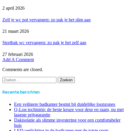
2 april 2026
Zelf je wc pot vervangen: zo pak je het slim aan
21 maart 2026
Stortbak wc vervangen: zo pak je het zelf aan
27 februari 2026
Add A Comment
Comments are closed.
Zoeken
naar:
Recente berichten
Een veiligere badkamer begint bij duidelijke loopzones
Q-Lon tochtstrip: de beste keuze voor deur en raam, nu met
laagste prijsgarantie
Dakisolatie als slimme investering voor een comfortabeler
huis
LED verlichting in de badkamer met de juiste spots