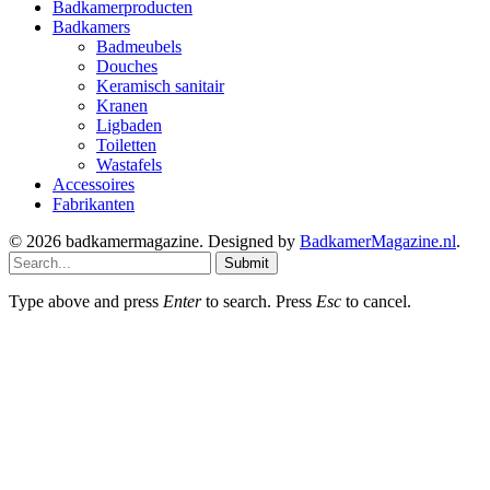
Badkamerproducten
Badkamers
Badmeubels
Douches
Keramisch sanitair
Kranen
Ligbaden
Toiletten
Wastafels
Accessoires
Fabrikanten
© 2026 badkamermagazine. Designed by
BadkamerMagazine.nl
.
Submit
Type above and press
Enter
to search. Press
Esc
to cancel.