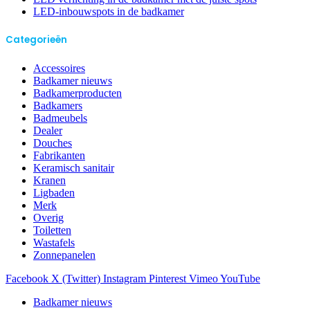
LED-inbouwspots in de badkamer
Categorieën
Accessoires
Badkamer nieuws
Badkamerproducten
Badkamers
Badmeubels
Dealer
Douches
Fabrikanten
Keramisch sanitair
Kranen
Ligbaden
Merk
Overig
Toiletten
Wastafels
Zonnepanelen
Facebook
X (Twitter)
Instagram
Pinterest
Vimeo
YouTube
Badkamer nieuws